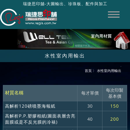
瑞捷思印舖-大圖輸出、珍珠板、配件與加工
水性室內用輸出
‧
首頁
》
水性室內用輸出
每次印製
每才單價
材質名稱
基本價
高解析120磅噴墨海報紙
30
150
高解析P.P.塑膠相紙(圖面表層含亮
40
200
面膜或是不反光膜的冷裱)