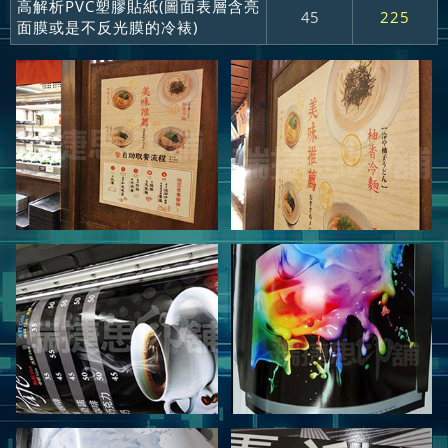
高解析PVC塑膠貼紙(圖面表層含亮
45
225
面膜或是不反光膜的冷裱)