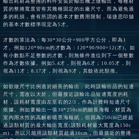
輸出耗材
為整捲的料件安裝於輸出機上做輸出，每種材
質的整捲寬度皆有其幾種固定的出廠尺寸。而為避免過
多的耗損，會有所謂的基本才數費用限制，瑞捷思印舖
的基本才數標準現定為5才。
才數的算法為：每30*30公分=900平方公分，即為1
才。例如120*90cm的才數為：120*90/900=12(才)。如
有小數點不足整數的才數，則無條件進位到下一個整數
作為才數依據。例如5.4才，則視為6才；10.05才，則
視為11才；8.17才，則視為9才，其餘依此類推。
如欲做尺寸比例過於細長的輸出，此時該輸出品的短邊
尺寸，需改以大於，但最接近該輸出品短邊寬度的耗
材，該耗材寬度由左至右的2/3，作為計費時短邊尺寸
依據。例如要輸出一張30*250cm的細長海報，材質為
室內用水性
的
高解析噴墨海報紙
，但因為250cm已經超
過該類材質的最大輸出寬度(該類耗材最大寬度為150c
m)，所以只能用該類材質超過30cm，但最接近的整捲