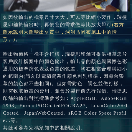
如因欲輸出的檔案尺寸太大，可以等比縮小製作，瑞捷
思印舖於輸出時，再依您的需求做等比放大即可
(右方
圖示說明大圖輸出材質中，洞洞貼帆布施工中的情
形。)
。
輸出物價格一律不含打樣，瑞捷思印舖可提供相當忠於
客戶設計檔案中的顏色輸出，
輸出品
的顏色與國際色彩
通用的標準演色表及色票的色差，均在相當合理與細小
的範圍內(請勿以電腦螢幕作顏色判別標準，因每台螢
幕的顏色都不盡相同)。但如需
對色
、
調色
並做
打樣
，
則需收取適當的費用，並會於製作前先行報價。瑞捷思
印舖的輸出對照標準參考如：AppleRGB、AdobeRGB
1998、EuropeISOCoatedFOGRA27、JapanColor2001
Coated、JapanWebCoated、sRGB Color Space Profil
e…等。
其餘可參考完稿須知中的相關說明。