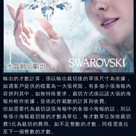
輸出的才數計算，係以輸出裁切後的單張尺寸為依據，
如遇客戶提供的檔案為一大張裡面，有多個小張海報內
容拼列其中，如無特殊要求，裁切方式係以該大張的海
報外框作依據，並依此作裁數的計算與收費。
但如需要代為裁切該張海報中的各個小海報的話，則以
每張小海報裁切後的才數為單位，每才數單位加收裁切
費5元為裁切的費用。如不足整數的才數，同樣需進位
至下一個整數的才數。