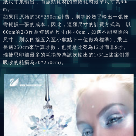
紙尺寸來輸出，而該類耗材的整捲耗材最窄尺寸為60c
m。
如果用原始的30*250cm計費，則等於幾乎輸出一張便
需耗損一張的成本，因此，這類尺寸的計費方式為，以
60cm的2/3作為短邊的尺寸(即40cm，如遇不能整除的
尺寸，則以四捨五入至小數點下一位做為標準)，乘上
長邊250cm來計算才數，也就是此案為12才而非9才。
瑞捷思印舖最多的耗損降為該次輸出的1/3(上述案例需
吸收的耗損為20*250cm)。