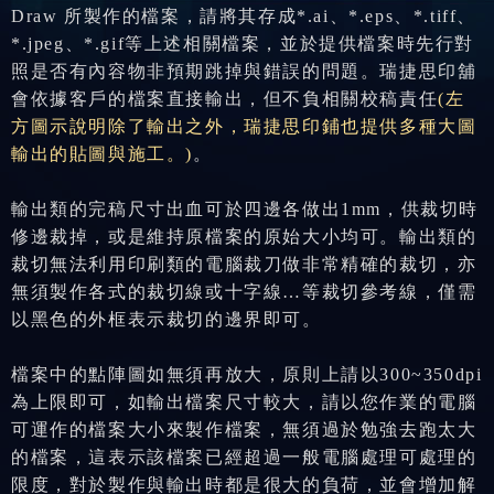
Draw
所製作的檔案，請將其存成*.ai、*.eps、*.tiff、
*.jpeg、*.gif等上述相關檔案，並於提供檔案時先行對
照是否有內容物非預期跳掉與錯誤的問題。瑞捷思印舖
會依據客戶的檔案直接輸出，但不負相關校稿責任
(左
方圖示說明除了輸出之外，瑞捷思印鋪也提供多種大圖
輸出的貼圖與施工。)
。
輸出類的
完稿尺寸
出血可於四邊各做出1mm，供裁切時
修邊裁掉，或是維持原檔案的原始大小均可。輸出類的
裁切無法利用印刷類的電腦裁刀做非常精確的裁切，亦
無須製作各式的裁切線或十字線…等裁切參考線，僅需
以黑色的外框表示裁切的邊界即可。
檔案中的點陣圖如無須再放大，原則上請以300~350dpi
為上限即可，如
輸出檔案
尺寸較大，請以您作業的電腦
可運作的檔案大小來製作檔案，無須過於勉強去跑太大
的檔案，這表示該檔案已經超過一般電腦處理可處理的
限度，對於製作與輸出時都是很大的負荷，並會增加解