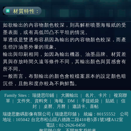
材質特性：
如欲輸出的內容物顏色較深，則
高解析噴墨海報紙
的受
墨表面，或有高低凹凸不平坦的情況。
單透
或是
雙透布
容易因為輸出的內容物顏色較深，而產
生些許油墨外暈的現象。
輸出
與
印刷
相同，如因為輸出機器、油墨品牌、材質差
異與存放時間久遠等條件不同，其輸出顏色與質感會有
所不同。
一般而言，布類輸出的顏色會較檔案原本的設定顏色暗
沉些，且飽和度亦較為不夠鮮豔。
Family Sites：
瑞捷思印鋪
|
大圖輸出
|
名片、卡片
|
複寫聯
單
|
文件夾、資料夾
|
海報、DM
|
手提紙袋
|
貼紙
|
信
封
|
桌曆、月曆
|
邀請卡、喜帖
瑞捷思數碼影像有限公司 ( 瑞捷思印舖 ) 統編：80155552
公司
地址：105042 台北市松山區八德路二段410巷5弄1號3樓A12室
電話：02-2626-0450
敝司辦公室，不開放客戶前來