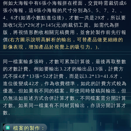
例如大海報中有6張小海報拼在裡面，交貨時需裁切成6
張小海報，這6張小海報的尺寸分別為5、5、7、2、、
4、6才(如遇小數點進位後)，才數一共是29才，所以要
加收5(元)*29(才)=145(元)的裁切工資。如需代為拼
版，將視情形酌收相關完稿費用，並會於製作前先行報
價
(右方圖示說明高解析的輸出，可替產品做更細緻的
影像表現，增加產品於視覺上的吸引力。)
。
同一檔案輸多張時，才數可累加計算後，最後再取整數
的才數計費。例如要輸出3.2才的輸出品13張，計費方
式不採4才*13張=52才計費，而是以3.2*13=41.6才，
進位後變成42才，作為收費標準，如此的計費方式較為
優惠。但如果有不同的檔案，即使同時發稿與輸出，但
仍無法如前述方式合併計算才數，不同檔案需分開計算
才數。如果同一檔案有不同材質輸出，亦須分開計算才
數。
檔案的製作：