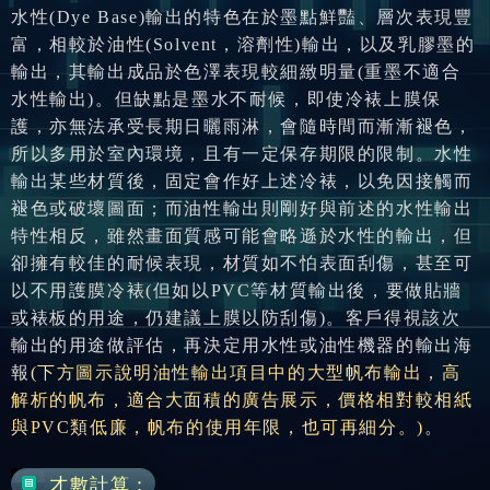
水性
(Dye Base)輸出的特色在於墨點鮮豔、層次表現豐
富，相較於
油性
(Solvent，溶劑性)輸出，以及乳膠墨的
輸出，其輸出成品於色澤表現較細緻明量(重墨不適合
水性輸出)。但缺點是墨水不耐候，即使
冷裱上膜
保
護，亦無法承受長期日曬雨淋，會隨時間而漸漸褪色，
所以多用於室內環境，且有一定保存期限的限制。
水性
輸出
某些材質後，固定會作好上述冷裱，以免因接觸而
褪色或破壞圖面；而
油性輸出
則剛好與前述的
水性輸出
特性相反，雖然畫面質感可能會略遜於水性的輸出，但
卻擁有較佳的耐候表現，材質如不怕表面刮傷，甚至可
以不用
護膜冷裱
(但如以PVC等材質輸出後，要做
貼牆
或
裱板
的用途，仍建議
上膜
以防刮傷)。客戶得視該次
輸出的用途做評估，再決定用水性或油性機器的
輸出海
報
(下方圖示說明油性輸出項目中的大型帆布輸出，高
解析的帆布，適合大面積的廣告展示，價格相對較相紙
與PVC類低廉，帆布的使用年限，也可再細分。)
。
才數計算：