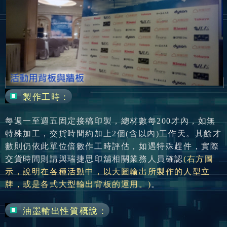
製作工時：
每週一至週五固定接稿印製，總材數每200才內，如無
特殊加工，交貨時間約加上2個(含以內)工作天。其餘才
數則仍依此單位倍數作工時評估，如遇特殊趕件，實際
交貨時間則請與瑞捷思印舖相關業務人員確認
(右方圖
示，說明在各種活動中，以大圖輸出所製作的人型立
牌，或是各式大型輸出背板的運用。)
。
油墨輸出性質概說：