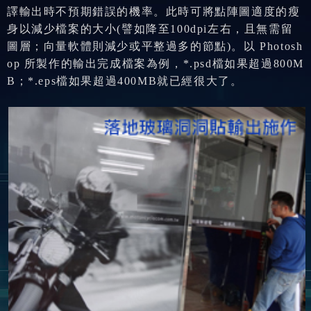
譯輸出時不預期錯誤的機率。此時可將點陣圖適度的瘦
身以減少檔案的大小(譬如降至100dpi左右，且無需留
圖層；向量軟體則減少或平整過多的節點)。以
Photosh
op
所製作的輸出完成檔案為例，*.psd檔如果超過800M
B；*.eps檔如果超過400MB就已經很大了。